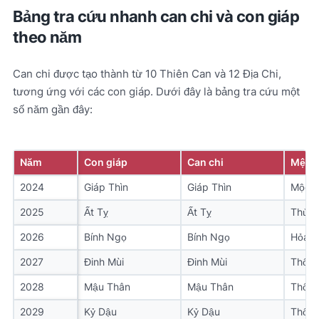
Bảng tra cứu nhanh can chi và con giáp
theo năm
Can chi được tạo thành từ 10 Thiên Can và 12 Địa Chi,
tương ứng với các con giáp. Dưới đây là bảng tra cứu một
số năm gần đây:
Năm
Con giáp
Can chi
Mệnh
2024
Giáp Thìn
Giáp Thìn
Mộc
2025
Ất Tỵ
Ất Tỵ
Thủy
2026
Bính Ngọ
Bính Ngọ
Hỏa
2027
Đinh Mùi
Đinh Mùi
Thổ
2028
Mậu Thân
Mậu Thân
Thổ
2029
Kỷ Dậu
Kỷ Dậu
Thổ